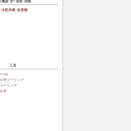
圧機器･炉･溶接･溶断
･冷暖房機･集塵機
工具
ツール
タ用ツーリング
ツーリング
ルダ