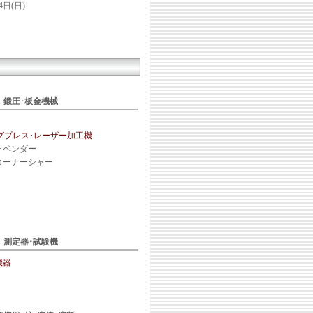
日(日)
鍛圧･板金機械
グプレス･レーザー加工機
･ベンダー
コーナーシャー
測定器･試験機
機器