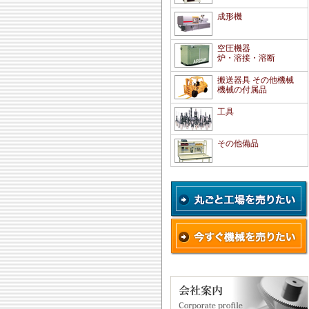
成形機
空圧機器
炉・溶接・溶断
搬送器具 その他機械
機械の付属品
工具
その他備品