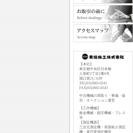
【本社】
東京都中央区日本橋
人形町2丁目2番6号
堀口第2ビル8F
TEL(03)3663-6541
FAX(03)3663-6543
中古機械の買取り・整備・販
売・オークション運営
【工作機械】
板金機械・鍛圧機械・プレス
等
【測定機器】
三次元測定機・表面粗さ測定
機・真円度測定機等