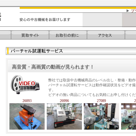
プ
高音質・高画質の動画が見られます！
弊社では取扱
中古機械
商品のレベル出し・整備・動作
バーチャル試運転サービスは動作確認状況をビデオ撮
す。
ビデオの無い商品についてもお気軽にお申し付けくだ
26093
26996
27089
2