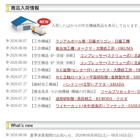
入荷したばかりの
中古機械
商品を表示しております
2026.08.07
【工作機械】
ラジアルボール盤 / 日藤ポリゴン・日藤工機
2026.08.06
【工作機械】
複合加工機 / オークマ・大隈鉄工所・OKUMA
2026.08.06
【空圧機器･炉･溶接･溶断】
コンプレッサー(スクリュー式) / 北
2026.08.06
【空圧機器･炉･溶接･溶断】
コンプレッサー(スクリュー式) / 北
2026.07.31
【工作機械】
ＮＣ旋盤(センター付) / オークマ・大隈鉄工所・O
2026.07.27
【工作機械】
ＮＣ立軸ロータリー平面研削盤 / 進興製作所・SHIN
2026.07.27
【鋼材加工機械】
バンドソー(立型) / アマダ・AMADA
2026.07.27
【搬送器具･その他機械･機械の付属品】
ツールプリセッター / 
2026.07.27
【工作機械】
成形研削盤 / 黒田精工・KURODA・クロダ
2026.07.10
【工作機械】
ワイヤーカット(水中浸漬式) / ファナック・FANU
2026.08.06
夏季休業期間のお知らせ。2026年08月08日(土)～08月16日(日)