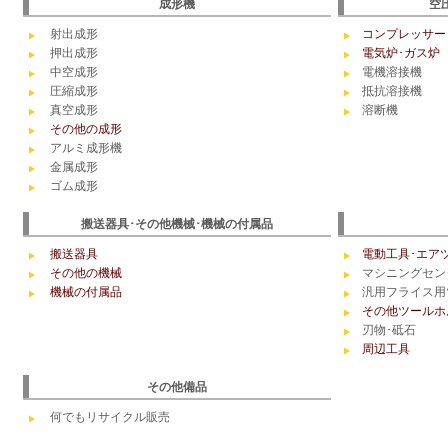
成形機
空
射出成形
コンプレッサー
押出成形
電気炉･ガス炉
中空成形
電機溶接機
圧縮成形
抵抗溶接機
真空成形
溶断機
その他の成形
アルミ成形機
金属成形
ゴム成形
搬送器具･その他機械･機械の付属品
搬送器具
電動工具･エア
その他の機械
マシニングセン
機械の付属品
汎用フライス用
その他ツールホ
刃物･砥石
周辺工具
その他備品
何でもリサイクル販売