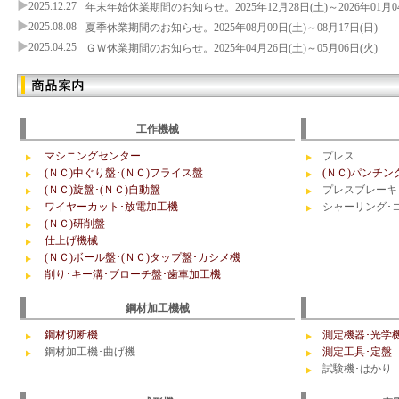
2025.12.27
年末年始休業期間のお知らせ。2025年12月28日(土)～2026年01月04
2025.08.08
夏季休業期間のお知らせ。2025年08月09日(土)～08月17日(日)
2025.04.25
ＧＷ休業期間のお知らせ。2025年04月26日(土)～05月06日(火)
工作機械
マシニングセンター
プレス
(ＮＣ)中ぐり盤･(ＮＣ)フライス盤
(ＮＣ)パンチン
(ＮＣ)旋盤･(ＮＣ)自動盤
プレスブレーキ
ワイヤーカット･放電加工機
シャーリング･
(ＮＣ)研削盤
仕上げ機械
(ＮＣ)ボール盤･(ＮＣ)タップ盤･カシメ機
削り･キー溝･ブローチ盤･歯車加工機
鋼材加工機械
鋼材切断機
測定機器･光学
鋼材加工機･曲げ機
測定工具･定盤
試験機･はかり