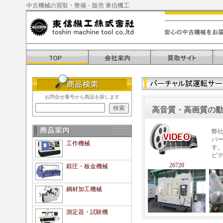
中古機械の買取・整備・販売 東信機工
お問合せ番号から商品を探します
高音質・高画質の
弊
バ
工作機械
す
ビ
26720
鍛圧・板金機械
鋼材加工機械
測定器・試験機