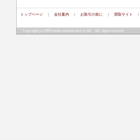
トップページ
｜
会社案内
｜
お取引の前に
｜
買取サイト
Copyright (c) 2006
toshin machine tool co.,ltd
All rights reserved.