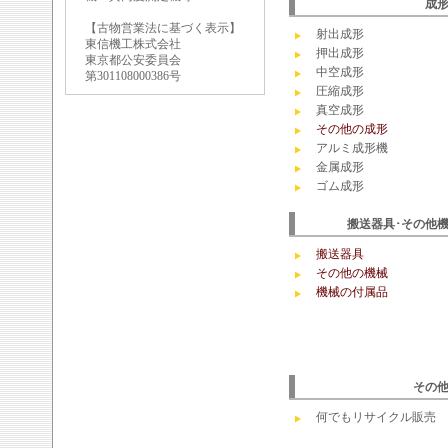
成
【古物営業法に基づく表示】
射出成形
東信機工株式会社
押出成形
東京都公安委員会
中空成形
第301108000386号
圧縮成形
真空成形
その他の成形
アルミ成形機
金属成形
ゴム成形
搬送器具･その他
搬送器具
その他の機械
機械の付属品
その
何でもリサイクル販売