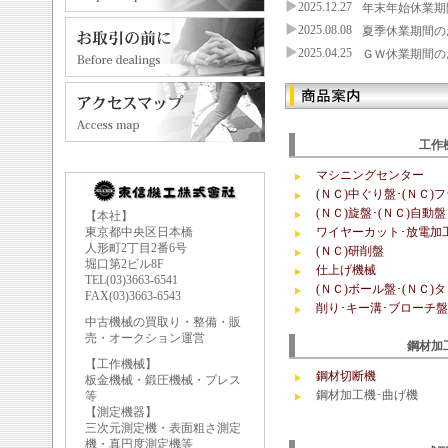
2025.12.27
年末年始休業期間の
2025.08.08
夏季休業期間のお知
2025.04.25
ＧＷ休業期間のお知
工作
マシニングセンター
(ＮＣ)中ぐり盤･(ＮＣ)
(ＮＣ)旋盤･(ＮＣ)自動盤
【本社】
東京都中央区日本橋
ワイヤーカット･放電加
人形町2丁目2番6号
(ＮＣ)研削盤
堀口第2ビル8F
仕上げ機械
TEL(03)3663-6541
(ＮＣ)ボール盤･(ＮＣ)
FAX(03)3663-6543
削り･キー溝･ブローチ盤
中古機械の買取り・整備・販
売・オークション運営
鋼材加
【工作機械】
鋼材切断機
板金機械・鍛圧機械・プレス
鋼材加工機･曲げ機
等
【測定機器】
三次元測定機・表面粗さ測定
機・真円度測定機等