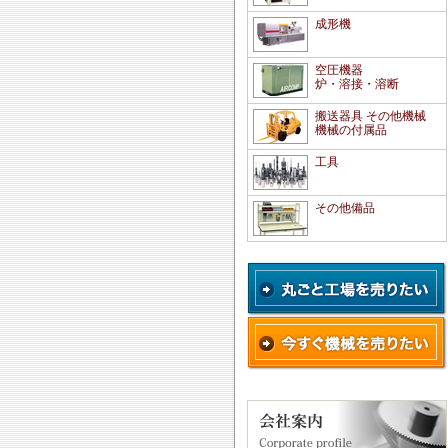
成形機
空圧機器
炉・溶接・溶断
搬送器具 その他機械
機械の付属品
工具
その他備品