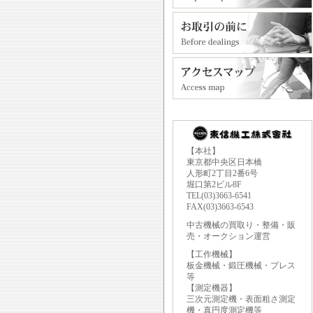
【本社】
東京都中央区日本橋
人形町2丁目2番6号
堀口第2ビル8F
TEL(03)3663-6541
FAX(03)3663-6543
中古機械の買取り・整備・販
売・オークション運営
【工作機械】
板金機械・鍛圧機械・プレス
等
【測定機器】
三次元測定機・表面粗さ測定
機・真円度測定機等