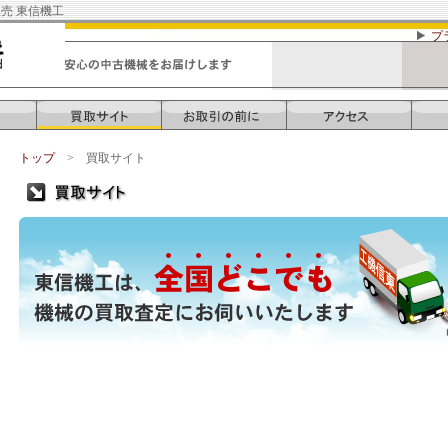
売 東信機工
プ
トップ
> 買取サイト