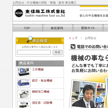
お問合せ - 中古機械の買取・整備・販売 東信機工
トップ
> お問合せ
お問合せ番号から商品を探します
工作機械
鍛圧・板金機械
鋼材加工機械
測定器・試験機