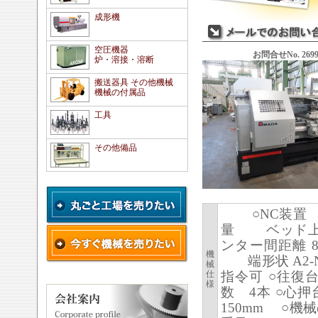
成形機
空圧機器
お問合せNo. 2699
炉・溶接・溶断
搬送器具 その他機械
機械の付属品
工具
その他備品
○NC装置 FA
量 ベッド上の
ンター間距離 
機
端形状 A2-N
械
仕
指令可 ○往
様
数 4本 ○心
150mm ○機