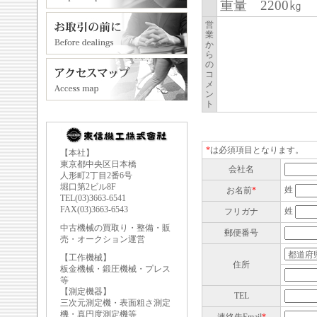
重量 220
営
業
か
ら
の
コ
メ
ン
ト
*
は必須項目となります。
【本社】
東京都中央区日本橋
会社名
人形町2丁目2番6号
堀口第2ビル8F
姓
お名前
*
TEL(03)3663-6541
FAX(03)3663-6543
姓
フリガナ
中古機械の買取り・整備・販
郵便番号
売・オークション運営
【工作機械】
住所
板金機械・鍛圧機械・プレス
等
【測定機器】
TEL
三次元測定機・表面粗さ測定
機・真円度測定機等