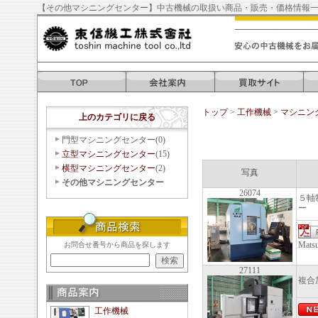
【その他マシニングセンター】中古機械の取扱い商品・販売・価格情報
トップ
>
工作機械
>
マシニン
上のカテゴリに戻る
門型マシニングセンター(0)
立型マシニングセンター
(15)
横型マシニングセンター
(2)
写真
その他マシニングセンター
26074
５軸
ー
Mat
お問合せ番号から商品を探します
27111
複合
工作機械