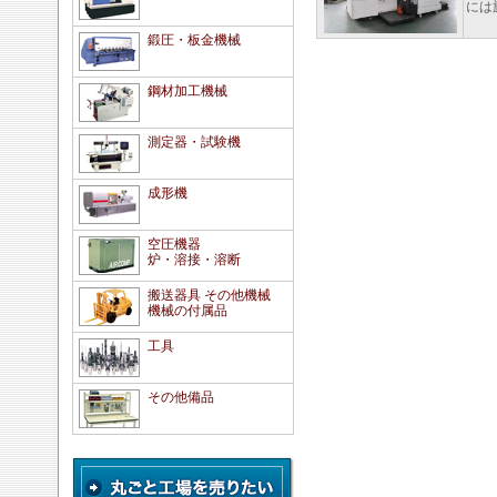
には旋
鍛圧・板金機械
鋼材加工機械
測定器・試験機
成形機
空圧機器
炉・溶接・溶断
搬送器具 その他機械
機械の付属品
工具
その他備品