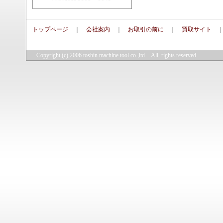
トップページ
｜
会社案内
｜
お取引の前に
｜
買取サイト
Copyright (c) 2006
toshin machine tool co.,ltd
All rights reserved.