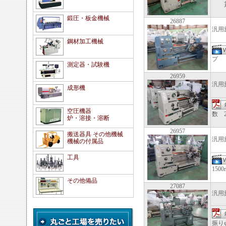
貫通穴
鍛圧・板金機械
26887
汎用
鋼材加工機械
プ 速
測定器・試験機
26959
汎用
成形機
空圧機器
数 2
炉・溶接・溶断
26957
搬送器具 その他機械
汎用
機械の付属品
工具
150
その他備品
27087
汎用
振り