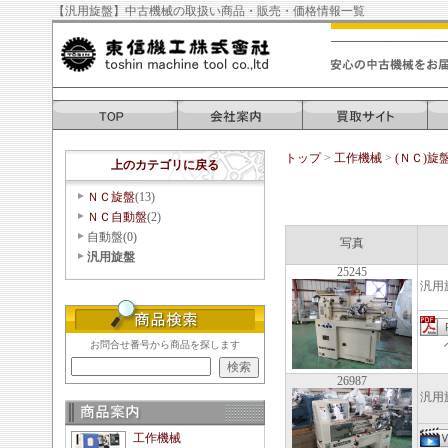
【汎用旋盤】中古機械の取扱い商品・販売・価格情報一覧
トップ
>
工作機械
>
(ＮＣ)旋
上のカテゴリに戻る
ＮＣ旋盤
(13)
ＮＣ自動盤
(2)
自動盤(0)
写真
汎用旋盤
25245
汎用
ベッ
お問合せ番号から商品を探します
26987
汎用
工作機械