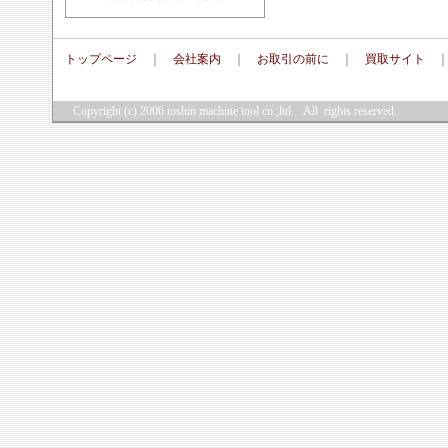
トップページ
｜
会社案内
｜
お取引の前に
｜
買取サイト
Copyright (c) 2006
toshin machine tool co.,ltd
All rights reserved.