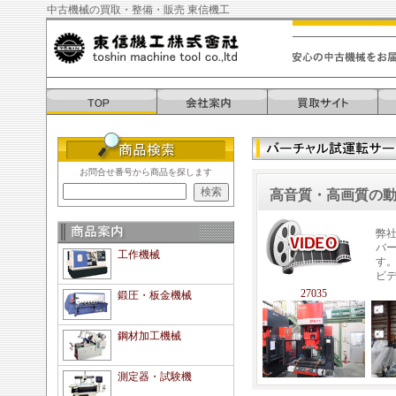
中古機械の買取・整備・販売 東信機工
お問合せ番号から商品を探します
高音質・高画質の
弊
バ
工作機械
す
ビ
27035
鍛圧・板金機械
鋼材加工機械
測定器・試験機