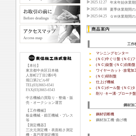
2025.12.27
年末年始休業期間の
2025.08.08
夏季休業期間のお知
2025.04.25
ＧＷ休業期間のお知
工作
マシニングセンター
(ＮＣ)中ぐり盤･(ＮＣ)
(ＮＣ)旋盤･(ＮＣ)自動盤
【本社】
東京都中央区日本橋
ワイヤーカット･放電加
人形町2丁目2番6号
(ＮＣ)研削盤
堀口第2ビル8F
仕上げ機械
TEL(03)3663-6541
(ＮＣ)ボール盤･(ＮＣ)
FAX(03)3663-6543
削り･キー溝･ブローチ盤
中古機械の買取り・整備・販
売・オークション運営
鋼材加
【工作機械】
鋼材切断機
板金機械・鍛圧機械・プレス
鋼材加工機･曲げ機
等
【測定機器】
三次元測定機・表面粗さ測定
機・真円度測定機等