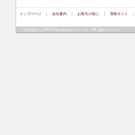
トップページ
｜
会社案内
｜
お取引の前に
｜
買取サイト
Copyright (c) 2006
toshin machine tool co.,ltd
All rights reserved.