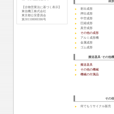
成
【古物営業法に基づく表示】
射出成形
東信機工株式会社
押出成形
東京都公安委員会
中空成形
第301108000386号
圧縮成形
真空成形
その他の成形
アルミ成形機
金属成形
ゴム成形
搬送器具･その他
搬送器具
その他の機械
機械の付属品
その
何でもリサイクル販売