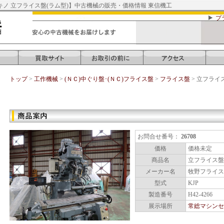
キノ 立フライス盤(ラム型)】中古機械の販売・価格情報 東信機工
プ
トップ
>
工作機械
>
(ＮＣ)中ぐり盤･(ＮＣ)フライス盤
>
フライス盤
> 立フライ
中古工作機械
お問合せ番号：
26708
価格
価格未定
商品名
立フライス盤
メーカー名
牧野フライス
型式
KJP
製造番号
H42-4266
展示場所
常総マシンセ