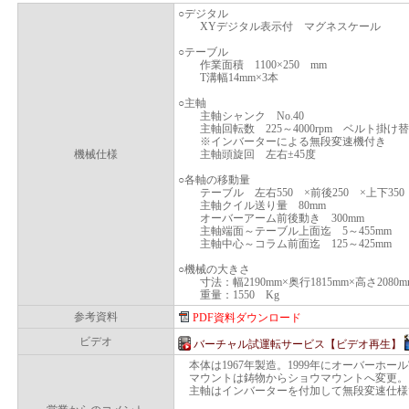
○デジタル
XYデジタル表示付 マグネスケール
○テーブル
作業面積 1100×250 mm
T溝幅14mm×3本
○主軸
主軸シャンク No.40
主軸回転数 225～4000rpm ベルト掛け替
※インバーターによる無段変速機付き
機械仕様
主軸頭旋回 左右±45度
○各軸の移動量
テーブル 左右550 ×前後250 ×上下350
主軸クイル送り量 80mm
オーバーアーム前後動き 300mm
主軸端面～テーブル上面迄 5～455mm
主軸中心～コラム前面迄 125～425mm
○機械の大きさ
寸法：幅2190mm×奥行1815mm×高さ2080m
重量：1550 Kg
参考資料
PDF資料ダウンロード
ビデオ
バーチャル試運転サービス【ビデオ再生】
本体は1967年製造。1999年にオーバーホー
マウントは鋳物からショウマウントへ変更。
主軸はインバーターを付加して無段変速仕様