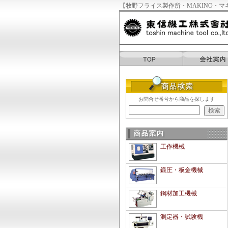
【牧野フライス製作所・MAKINO・マ
お問合せ番号から商品を探します
工作機械
鍛圧・板金機械
鋼材加工機械
測定器・試験機