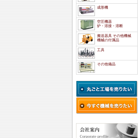
成形機
空圧機器
炉・溶接・溶断
搬送器具 その他機械
機械の付属品
工具
その他備品