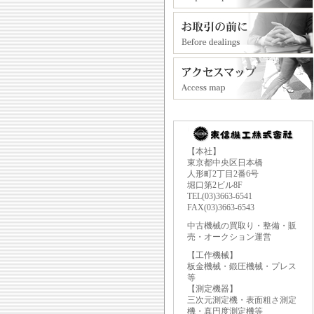
【本社】
東京都中央区日本橋
人形町2丁目2番6号
堀口第2ビル8F
TEL(03)3663-6541
FAX(03)3663-6543
中古機械の買取り・整備・販
売・オークション運営
【工作機械】
板金機械・鍛圧機械・プレス
等
【測定機器】
三次元測定機・表面粗さ測定
機・真円度測定機等