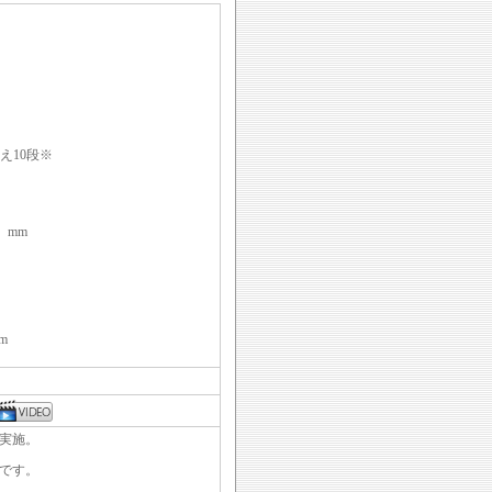
え10段※
 mm
m
ル実施。
です。