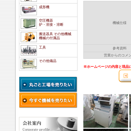
成形機
空圧機器
機械仕様
炉・溶接・溶断
搬送器具 その他機械
機械の付属品
工具
参考資料
営業からのコメ
その他備品
※ホームページの内容と現品