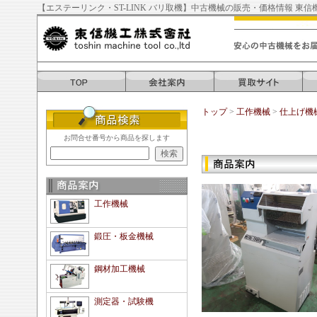
【エステーリンク・ST-LINK バリ取機】中古機械の販売・価格情報 東信
トップ
>
工作機械
>
仕上げ機
お問合せ番号から商品を探します
工作機械
鍛圧・板金機械
鋼材加工機械
測定器・試験機