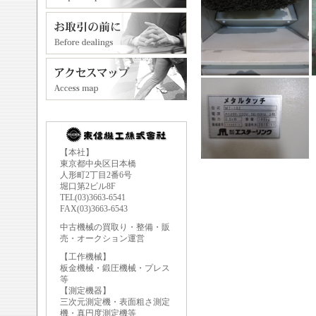
【本社】
東京都中央区日本橋
人形町2丁目2番6号
堀口第2ビル8F
TEL(03)3663-6541
FAX(03)3663-6543
中古機械の買取り・整備・販
売・オークション運営
【工作機械】
板金機械・鍛圧機械・プレス
等
【測定機器】
三次元測定機・表面粗さ測定
機・真円度測定機等