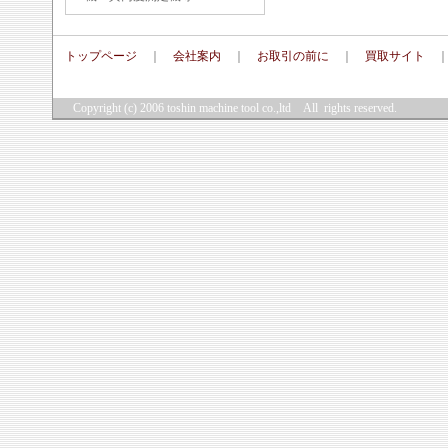
トップページ
｜
会社案内
｜
お取引の前に
｜
買取サイト
Copyright (c) 2006
toshin machine tool co.,ltd
All rights reserved.