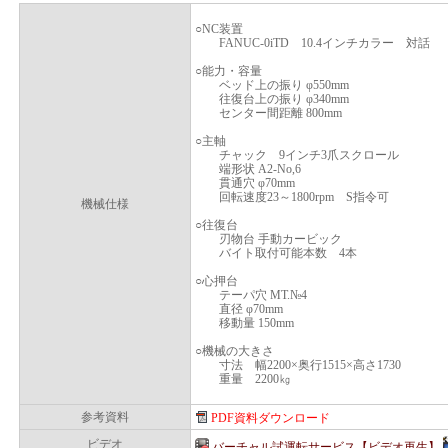
○NC装置
FANUC-0iTD 10.4インチカラー 対話
○能力・容量
ベッド上の振り φ550mm
往復台上の振り φ340mm
センター間距離 800mm
○主軸
チャック 9インチ3爪スクロール
端形状 A2-No,6
貫通穴 φ70mm
回転速度23～1800rpm S指令可
機械仕様
○往復台
刃物台 手動カービック
バイト取付可能本数 4本
○心押台
テーパ穴 MT.№4
直径 φ70mm
移動量 150mm
○機械の大きさ
寸法 幅2200×奥行1515×高さ1730
重量 2200㎏
参考資料
PDF資料ダウンロード
ビデオ
バーチャル試運転サービス【ビデオ再生】