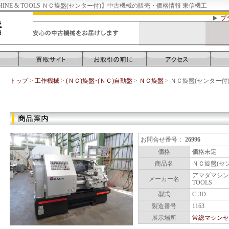
INE & TOOLS ＮＣ旋盤(センター付)】中古機械の販売・価格情報 東信機工
プ
トップ
>
工作機械
>
(ＮＣ)旋盤･(ＮＣ)自動盤
>
ＮＣ旋盤
> ＮＣ旋盤(センター付
中古工作機械
お問合せ番号：
26996
価格
価格未定
商品名
ＮＣ旋盤(セ
アマダマシンツ
メーカー名
TOOLS
型式
C-3D
製造番号
1163
展示場所
常総マシンセ