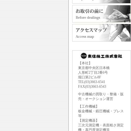
【本社】
東京都中央区日本橋
人形町2丁目2番6号
堀口第2ビル8F
TEL(03)3663-6541
FAX(03)3663-6543
中古機械の買取り・整備・販
売・オークション運営
【工作機械】
板金機械・鍛圧機械・プレス
等
【測定機器】
三次元測定機・表面粗さ測定
機・真円度測定機等