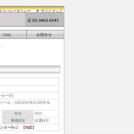
ライバシーポリシー
サイトマップ
)
ンター付)
ール・AMADA MACHINE &
年式
2015
整備状況
試運転可
ンターNo.2 【地図】