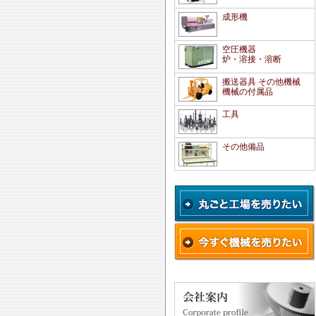
成形機
空圧機器
炉・溶接・溶断
搬送器具 その他機械
機械の付属品
工具
その他備品