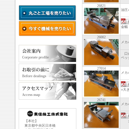
26821
油圧
金幅
26002
メカ
口金
ペッ
27014
メカ
○大
26741
メカ
【本社】
ガイ
東京都中央区日本橋