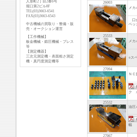
人形町2丁目2番6号
26003
堀口第2ビル8F
メカ
TEL(03)3663-6541
FAX(03)3663-6543
口金
中古機械の買取り・整備・販
ペッ
売・オークション運営
25533
【工作機械】
メカ
板金機械・鍛圧機械・プレス
等
【測定機器】
口金
三次元測定機・表面粗さ測定
○ス
機・真円度測定機等
27094
ＮＣ
ク 
25532
油圧
幅 
27067