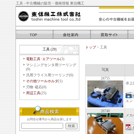
工具 - 中古機械の販売・価格情報 東信機工
トップ
> 工具
工具 (29)
電動工具･エアツール
(3)
マシニングセンタ用ツーリング
(0)
写真
汎用フライス用ツーリング(0)
26755
その他ツールホルダ
(1)
卓上
刃物･砥石(0)
周辺工具
(25)
エン
26740
メカ
お問合せ番号から商品を探します
ガイ