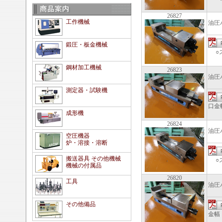
26827
工作機械
油圧
鍛圧・板金機械
○ス
鋼材加工機械
26823
油圧
測定器・試験機
口金
成形機
26824
油圧
空圧機器
炉・溶接・溶断
搬送器具 その他機械
○ス
機械の付属品
26820
工具
油圧
その他備品
金幅