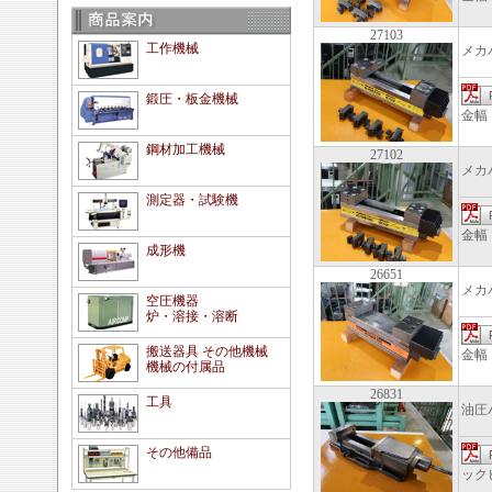
27103
工作機械
メカ
鍛圧・板金機械
金幅
鋼材加工機械
27102
メカ
測定器・試験機
金幅
成形機
26651
メカ
空圧機器
炉・溶接・溶断
搬送器具 その他機械
金幅
機械の付属品
26831
工具
油圧
その他備品
ック