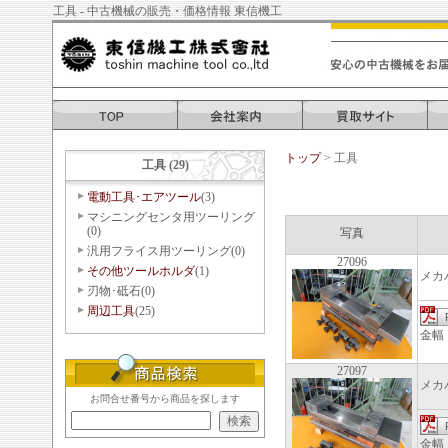
工具 - 中古機械の販売・価格情報 東信機工
トップ
> 工具
工具 (29)
電動工具･エアツール
(3)
マシニングセンタ用ツーリング
(0)
写真
汎用フライス用ツーリング(0)
27096
その他ツールホルダ
(1)
メカ
刃物･砥石(0)
周辺工具
(25)
金幅
27097
メカ
お問合せ番号から商品を探します
金幅