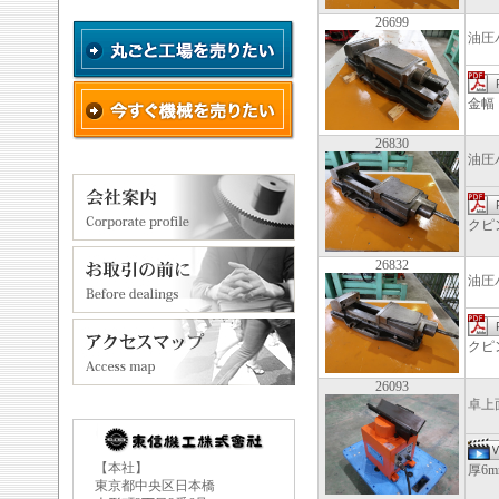
26699
油圧
金幅
26830
油圧
クピン
26832
油圧
クピン
26093
卓上
【本社】
厚6m
東京都中央区日本橋