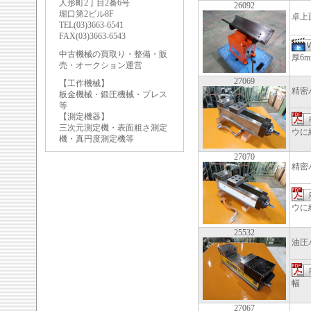
人形町2丁目2番6号
26092
堀口第2ビル8F
卓上
TEL(03)3663-6541
FAX(03)3663-6543
中古機械の買取り・整備・販
厚6
売・オークション運営
27069
【工作機械】
精密
板金機械・鍛圧機械・プレス
等
【測定機器】
三次元測定機・表面粗さ測定
ウに
機・真円度測定機等
27070
精密
ウに
25532
油圧
幅 
27067